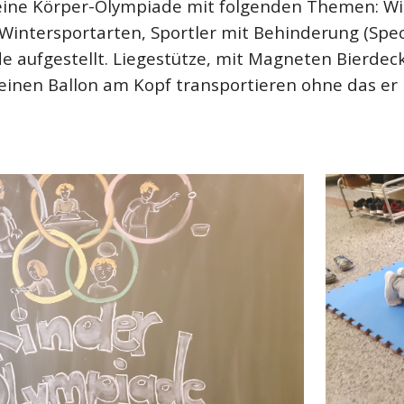
eine Körper
-Olympiade
mit folgenden
Them
en
: W
intersportarten, Sportler mit Behinderung (Spec
de
aufgestellt.
Liegestütze, mit Magneten Bierdeck
einen Ballon am Kopf transportieren ohne das er 