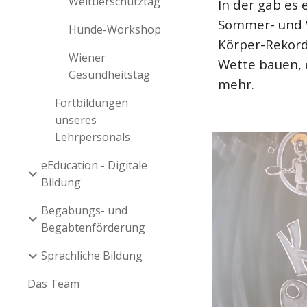
Welttierschutztag
In der gab es 
Sommer- und W
Hunde-Workshop
Kör
per-R
ekor
Wiener
Wette bauen, 
Gesundheitstag
mehr.
Fortbildungen
unseres
Lehrpersonals
eEducation - Digitale
Bildung
Begabungs- und
Begabtenförderung
Sprachliche Bildung
Das Team