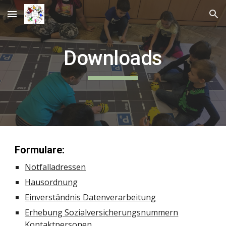
Skip to main content
Skip to navigation
Downloads
Formulare:
Notfalladressen
Hausordnung
Einverständnis Datenverarbeitung
Erhebung Sozialversicherungsnummern
Kontaktpersonen