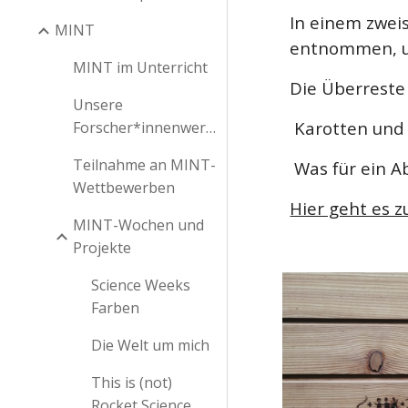
In einem zwei
MINT
entnommen, um
MINT im Unterricht
Die Überreste
Unsere
Karotten und 
Forscher*innenwerkstatt
Teilnahme an MINT-
Was für ein Ab
Wettbewerben
Hier geht es 
MINT-Wochen und
Projekte
Science Weeks
Farben
Die Welt um mich
This is (not)
Rocket Science