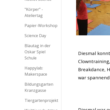
"Körper" -
Ateliertag
Papier-Workshop
Science Day
Blautag in der
Oskar Spiel
Diesmal konnt
Schule
Clowntraining,
Happylab:
Breakdance, H
Makerspace
war spannend 
Bildungsgarten
Kranzgasse
Tiergartenprojekt
Diesmal war e