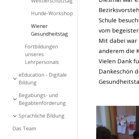
Welttierschutztag
Bezirksvorste
Hunde-Workshop
Schule besuch
Wiener
vom begeister
Gesundheitstag
Mit dabei war 
Fortbildungen
anderem die K
unseres
Vielen Dank fü
Lehrpersonals
Dankeschön d
eEducation - Digitale
Gesundheitsta
Bildung
Begabungs- und
Begabtenförderung
Sprachliche Bildung
Das Team