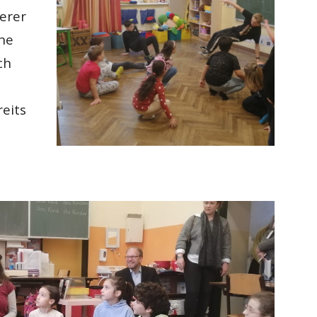
erer
che
ch
eits