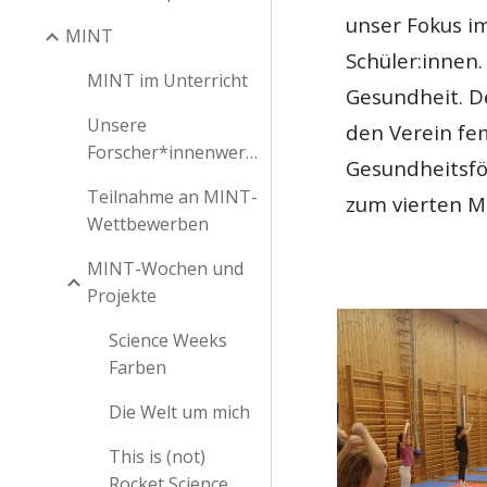
unser Fokus i
MINT
Schüler:innen
MINT im Unterricht
Gesundheit. D
Unsere
den Verein fe
Forscher*innenwerkstatt
Gesundheitsfö
Teilnahme an MINT-
zum vierten M
Wettbewerben
MINT-Wochen und
Projekte
Science Weeks
Farben
Die Welt um mich
This is (not)
Rocket Science