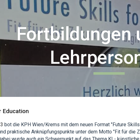
ip to main content
Skip to navigat
Fortbildungen 
Lehrperso
or Education
23
bot die KPH Wien/Krems mit dem neuen Format "Future Skills f
nd praktische Anknüpfungspunkte unter dem Motto "Fit für die Z
Dabei wurde auch ein Schwerpunkt auf das Thema KI - künstliche 